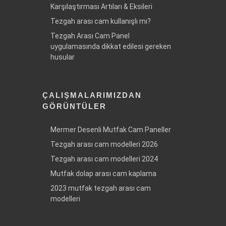
Karşılaştırması Artıları & Eksileri
Tezgah arası cam kullanışlı mı?
Tezgah Arası Cam Panel
uygulamasında dikkat edilesi gereken
husular
ÇALIŞMALARIMIZDAN
GÖRÜNTÜLER
Mermer Desenli Mutfak Cam Paneller
Tezgah arası cam modelleri 2026
Tezgah arası cam modelleri 2024
Mutfak dolap arası cam kaplama
2023 mutfak tezgah arası cam
modelleri